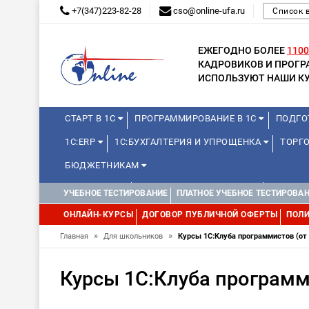
+7(347)223-82-28
cso@online-ufa.ru
Список 
ЕЖЕГОДНО БОЛЕЕ
1100
КАДРОВИКОВ И ПРОГ
ИСПОЛЬЗУЮТ НАШИ КУ
СТАРТ В 1С
ПРОГРАММИРОВАНИЕ В 1С
ПОДГО
1С:ERP
1С:БУХГАЛТЕРИЯ И УПРОЩЕНКА
ТОРГО
БЮДЖЕТНИКАМ
МИНИ-КУРСЫ
КУРСЫ ДЛЯ ШКОЛЬНИКОВ
КУРСЫ 
УЧЕБНОЕ ТЕСТИРОВАНИЕ
ПЛАТНОЕ УЧЕБНОЕ ТЕСТИРОВА
УПРАВЛЕНИЕ ПРОЕКТАМИ
УПРАВЛЕНЦАМ
ДРУГИ
ОНЛАЙН-КУРСЫ
ДОГОВОР ПУБЛИЧНОЙ ОФЕРТЫ
ПОЛИ
»
»
Главная
Для школьников
Курсы 1С:Клуба программистов (от 
Курсы 1С:Клуба программи