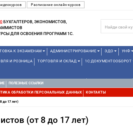
видеокурсов
Расписание онлайн-курсов
0
БУХГАЛТЕРОВ, ЭКОНОМИСТОВ,
РАММИСТОВ
РСЫ ДЛЯ ОСВОЕНИЯ ПРОГРАММ 1С.
ТОВКА К ЭКЗАМЕНАМ
АДМИНИСТРИРОВАНИЕ
ЭДО
УНФ
ВЛЯ И РОЗНИЦА
ТОРГОВЛЯ И СКЛАД
1С:ДОКУМЕНТООБОРОТ
ДЛЯ ПРЕПОДАВАТЕЛЕЙ ШКОЛЬНЫХ КУРСОВ
ДЛЯ ШКОЛЬНИКОВ
НИЕ
ПОЛЕЗНЫЕ ССЫЛКИ
Е
1С:МЕДИЦИНА
WEB, JAVA И ANDROID
ТИКА ОБРАБОТКИ ПЕРСОНАЛЬНЫХ ДАННЫХ
КОНТАКТЫ
8 до 17 лет)
стов (от 8 до 17 лет)