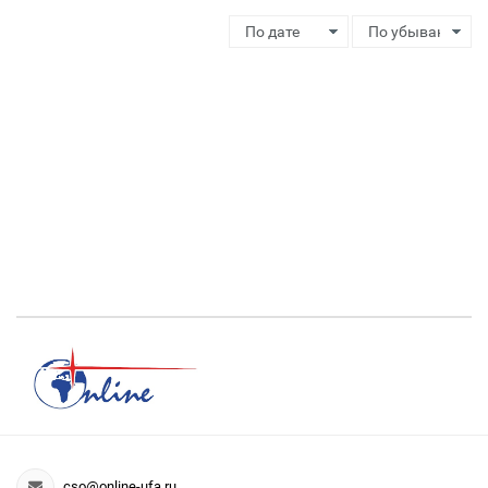
cso@online-ufa.ru