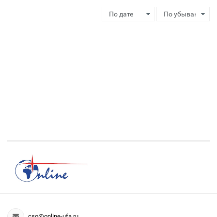
cso@online-ufa.ru