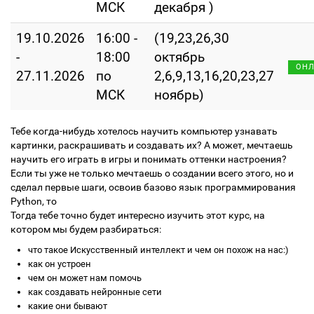
МСК
декабря )
19.10.2026
16:00 -
(19,23,26,30
-
18:00
октябрь
ОН
27.11.2026
по
2,6,9,13,16,20,23,27
МСК
ноябрь)
Тебе когда-нибудь хотелось научить компьютер узнавать
картинки, раскрашивать и создавать их? А может, мечтаешь
научить его играть в игры и понимать оттенки настроения?
Если ты уже не только мечтаешь о создании всего этого, но и
сделал первые шаги, освоив базово язык программирования
Python, то
Тогда тебе точно будет интересно изучить этот курс, на
котором мы будем разбираться:
что такое Искусственный интеллект и чем он похож на нас:)
как он устроен
чем он может нам помочь
как создавать нейронные сети
какие они бывают