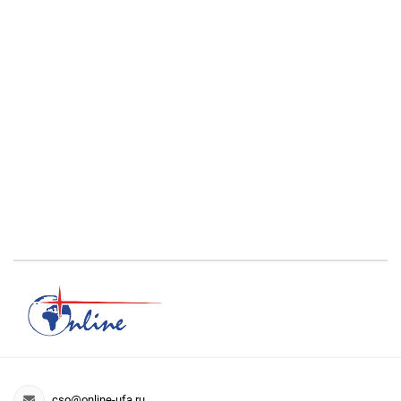
cso@online-ufa.ru